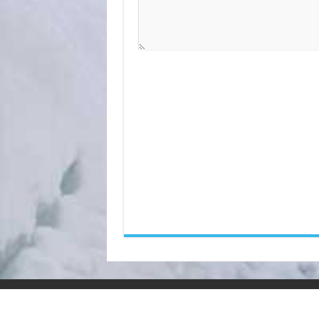
تلفن شبانه روزی امداد خودرو فارما کیا: 88904701-021