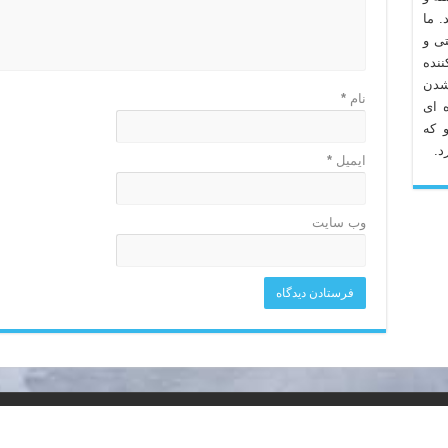
. ما
تی و
نده
شدن
نام
*
 ای
 که
د.
ایمیل
*
وب‌ سایت
 سرویس فارما" می باشد.