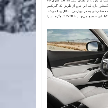
تلوراید علاوه بر پلت‌فرم، در پیشرانه و گیربکس هم با پالیسید اشتراک دارد و از همان پیشرانهٔ 3.8 لیتری V6
موتور 290 اسب بخار قدرت و 355 نیوتن متر گشتاور دارد که این نیرو از طریق یک گیربکس
ت سفارشی به هر چهارچرخ انتقال پیدا می‌کند.
تلوراید صرفاً با همین یک موتور به بازار عرضه خواهد شد. به گفتهٔ کیا، این خودرو می‌تواند تا 2270 کیلوگرم بار را