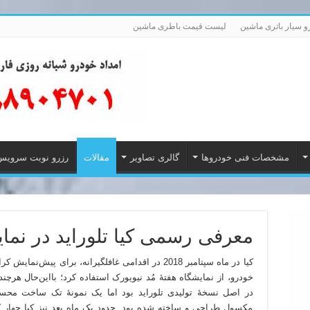
رو سیار باتری ماشین
لیست قیمت باطری ماشین
مشخصات فنی خودروها
گالری تصاویر
مقالات
رزرو نوبت سرویس
معرفی رسمی کیا تلوراید در نما
کیا در ماه سپتامبر 2018 در اقدامی غافلگیرانه، برای پ
خودرو، از نمایشگاه هفتهٔ مُد نیویورک استفاده کرد؛ بااین‌حال هرچن
در اصل نسخهٔ تولیدی تلوراید بود اما یک نمونهٔ تک ساخت محس
مکسوِل طراحی و ساخته شده بود. حدود یک ماه بعد نیز کیا چهار ک