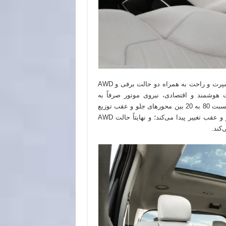
تلوراید از چهار حالت رانندگی معمولی شامل هوشمند، اقتصادی، اسپرت و راحت به همراه دو حالت برفی و AWD
 هوشمند و اقتصادی، نیروی موتور صرفاً به
چرخ‌های جلو انتقال پیدا می‌کند. در حالت راحت و برفی اما نیرو با نسبت 80 به 20 بین محورهای جلو و عقب توزیع
می‌شود درحالی‌که در حالت اسپرت این نسبت به 65 به 35 در جلو و عقب تغییر پیدا می‌کند؛ و نهایتاً حالت AWD