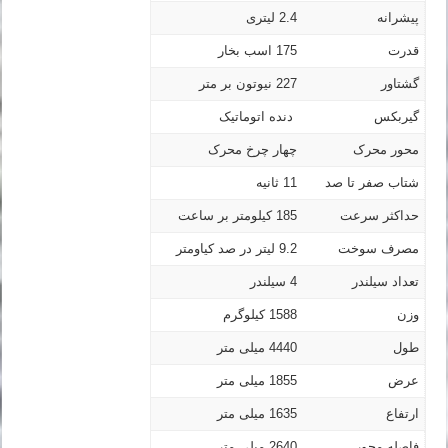
پیشرانه
2.4 لیتری
قدرت
175 اسب بخار
گشتاور
227 نیوتون بر متر
گیربکس
دنده اتوماتیک
محور محرک
چهار چرخ محرک
شتاب صفر تا صد
11 ثانیه
حداکثر سرعت
185 کیلومتر بر ساعت
مصرف سوخت
9.2 لیتر در صد کیاومتر
تعداد سیلندر
4 سیلندر
وزن
1588 کیلوگرم
طول
4440 میلی متر
عرض
1855 میلی متر
ارتفاع
1635 میلی متر
فاصله محور
2640 میلی متر